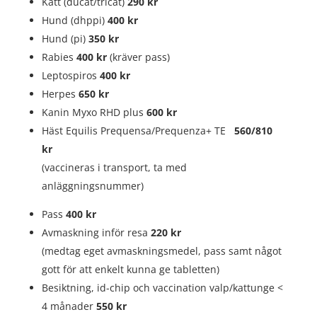
Katt (ducat/tricat)
290 kr
Hund (dhppi)
400 kr
Hund (pi)
350 kr
Rabies
400 kr
(kräver pass)
Leptospiros
400 kr
Herpes
650 kr
Kanin Myxo RHD plus
600 kr
Häst Equilis Prequensa/Prequenza+ TE
560/810
kr
(vaccineras i transport, ta med
anläggningsnummer)
Pass
400 kr
Avmaskning inför resa
220 kr
(medtag eget avmaskningsmedel, pass samt något
gott för att enkelt kunna ge tabletten)
Besiktning, id-chip och vaccination valp/kattunge <
4 månader
550 kr