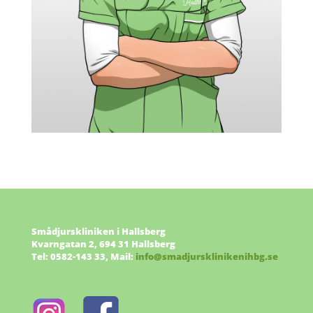
Smådjurskliniken i Hallsberg
Kvarngatan 2, 694 31 Hallsberg
Tel: 0582-143 33, Mail:
info@smadjursklinikenihbg.se